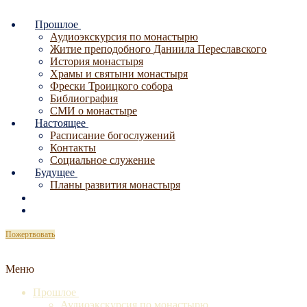
Перейти
Меню
Закрыть
к
Прошлое
содержимому
Аудиоэкскурсия по монастырю
Житие преподобного Даниила Переславского
История монастыря
Храмы и святыни монастыря
Фрески Троицкого собора
Библиография
СМИ о монастыре
Настоящее
Расписание богослужений
Контакты
Социальное служение
Будущее
Планы развития монастыря
Пожертвовать
Меню
Прошлое
Аудиоэкскурсия по монастырю