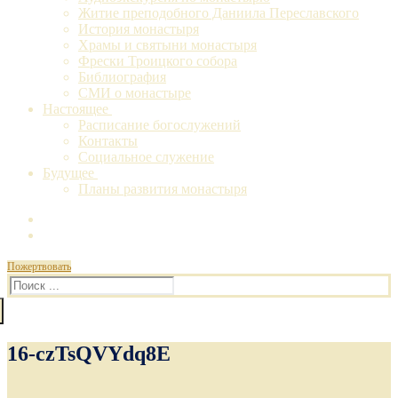
Житие преподобного Даниила Переславского
История монастыря
Храмы и святыни монастыря
Фрески Троицкого собора
Библиография
СМИ о монастыре
Настоящее
Расписание богослужений
Контакты
Социальное служение
Будущее
Планы развития монастыря
Пожертвовать
Искать:
16-czTsQVYdq8E