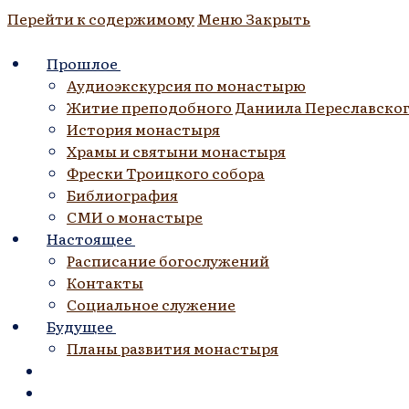
Перейти к содержимому
Меню
Закрыть
Прошлое
Аудиоэкскурсия по монастырю
Житие преподобного Даниила Переславско
История монастыря
Храмы и святыни монастыря
Фрески Троицкого собора
Библиография
СМИ о монастыре
Настоящее
Расписание богослужений
Контакты
Социальное служение
Будущее
Планы развития монастыря