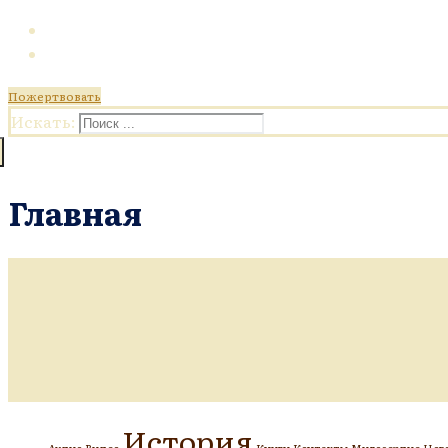
Пожертвовать
Искать:
Главная
История
Аудио
Видео
Книги
Контакты
Милосердие
Нов