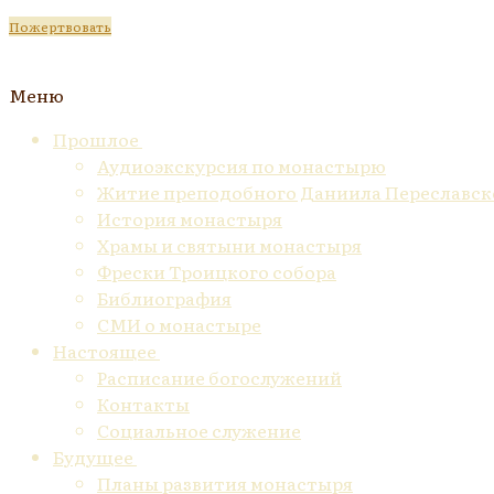
Пожертвовать
Меню
Прошлое
Аудиоэкскурсия по монастырю
Житие преподобного Даниила Переславск
История монастыря
Храмы и святыни монастыря
Фрески Троицкого собора
Библиография
СМИ о монастыре
Настоящее
Расписание богослужений
Контакты
Социальное служение
Будущее
Планы развития монастыря