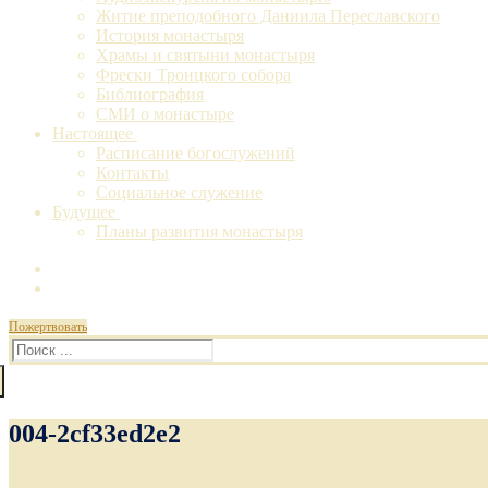
Житие преподобного Даниила Переславского
История монастыря
Храмы и святыни монастыря
Фрески Троицкого собора
Библиография
СМИ о монастыре
Настоящее
Расписание богослужений
Контакты
Социальное служение
Будущее
Планы развития монастыря
Пожертвовать
Искать:
004-2cf33ed2e2