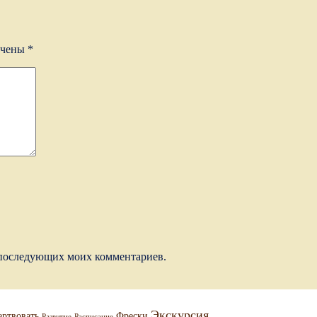
ечены
*
ля последующих моих комментариев.
Экскурсия
ртвовать
Фрески
Развитие
Расписание