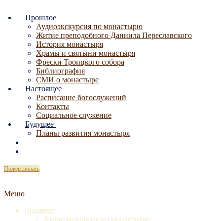
Перейти
Меню
Закрыть
к
Прошлое
содержимому
Аудиоэкскурсия по монастырю
Житие преподобного Даниила Переславского
История монастыря
Храмы и святыни монастыря
Фрески Троицкого собора
Библиография
СМИ о монастыре
Настоящее
Расписание богослужений
Контакты
Социальное служение
Будущее
Планы развития монастыря
Пожертвовать
Меню
Прошлое
Аудиоэкскурсия по монастырю