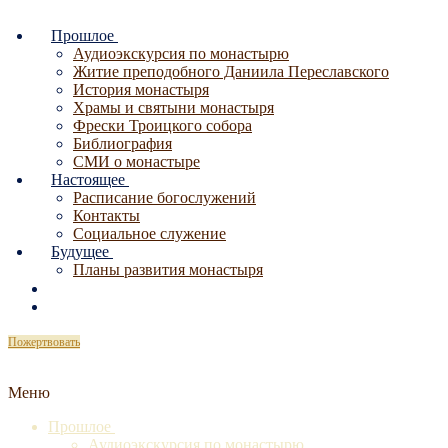
Перейти
Меню
Закрыть
к
Прошлое
содержимому
Аудиоэкскурсия по монастырю
Житие преподобного Даниила Переславского
История монастыря
Храмы и святыни монастыря
Фрески Троицкого собора
Библиография
СМИ о монастыре
Настоящее
Расписание богослужений
Контакты
Социальное служение
Будущее
Планы развития монастыря
Пожертвовать
Меню
Прошлое
Аудиоэкскурсия по монастырю