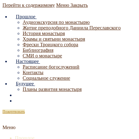
Перейти к содержимому
Меню
Закрыть
Прошлое
Аудиоэкскурсия по монастырю
Житие преподобного Даниила Переславского
История монастыря
Храмы и святыни монастыря
Фрески Троицкого собора
Библиография
СМИ о монастыре
Настоящее
Расписание богослужений
Контакты
Социальное служение
Будущее
Планы развития монастыря
Пожертвовать
Меню
Прошлое