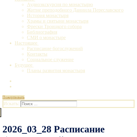
Аудиоэкскурсия по монастырю
Житие преподобного Даниила Переславского
История монастыря
Храмы и святыни монастыря
Фрески Троицкого собора
Библиография
СМИ о монастыре
Настоящее
Расписание богослужений
Контакты
Социальное служение
Будущее
Планы развития монастыря
Пожертвовать
Искать:
2026_03_28 Расписание