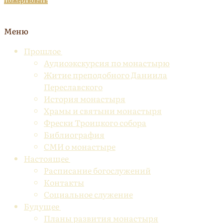
Пожертвовать
Меню
Прошлое
Аудиоэкскурсия по монастырю
Житие преподобного Даниила
Переславского
История монастыря
Храмы и святыни монастыря
Фрески Троицкого собора
Библиография
СМИ о монастыре
Настоящее
Расписание богослужений
Контакты
Социальное служение
Будущее
Планы развития монастыря