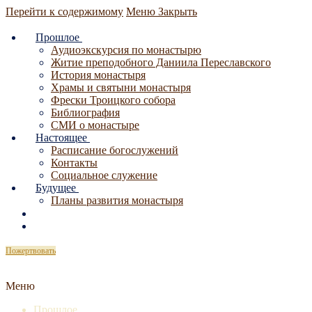
Перейти к содержимому
Меню
Закрыть
Прошлое
Аудиоэкскурсия по монастырю
Житие преподобного Даниила Переславского
История монастыря
Храмы и святыни монастыря
Фрески Троицкого собора
Библиография
СМИ о монастыре
Настоящее
Расписание богослужений
Контакты
Социальное служение
Будущее
Планы развития монастыря
Пожертвовать
Меню
Прошлое