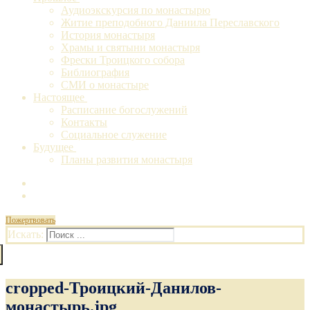
Аудиоэкскурсия по монастырю
Житие преподобного Даниила Переславского
История монастыря
Храмы и святыни монастыря
Фрески Троицкого собора
Библиография
СМИ о монастыре
Настоящее
Расписание богослужений
Контакты
Социальное служение
Будущее
Планы развития монастыря
Пожертвовать
Искать:
cropped-Троицкий-Данилов-
монастырь.jpg