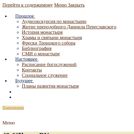
Перейти к содержимому
Меню
Закрыть
Прошлое
Аудиоэкскурсия по монастырю
Житие преподобного Даниила Переславского
История монастыря
Храмы и святыни монастыря
Фрески Троицкого собора
Библиография
СМИ о монастыре
Настоящее
Расписание богослужений
Контакты
Социальное служение
Будущее
Планы развития монастыря
Пожертвовать
Меню