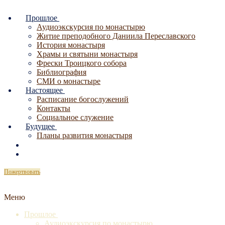
Перейти
Меню
Закрыть
к
Прошлое
содержимому
Аудиоэкскурсия по монастырю
Житие преподобного Даниила Переславского
История монастыря
Храмы и святыни монастыря
Фрески Троицкого собора
Библиография
СМИ о монастыре
Настоящее
Расписание богослужений
Контакты
Социальное служение
Будущее
Планы развития монастыря
Пожертвовать
Меню
Прошлое
Аудиоэкскурсия по монастырю