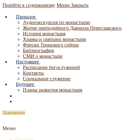
Перейти к содержимому
Меню
Закрыть
Прошлое
Аудиоэкскурсия по монастырю
Житие преподобного Даниила Переславского
История монастыря
Храмы и святыни монастыря
Фрески Троицкого собора
Библиография
СМИ о монастыре
Настоящее
Расписание богослужений
Контакты
Социальное служение
Будущее
Планы развития монастыря
Пожертвовать
Меню
Прошлое